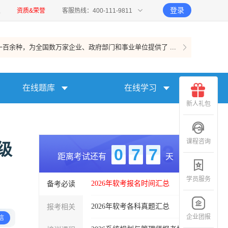
登录
报
资质&荣誉
客服热线：400-111-9811
百余种，为全国数万家企业、政府部门和事业单位提供了 ...
在线题库
在线学习
新人礼包
课程咨询
级
0
7
7
距离考试还有
天
学员服务
备考必读
2026年软考报名时间汇总
报考相关
2026年软考各科真题汇总
企业团报
信