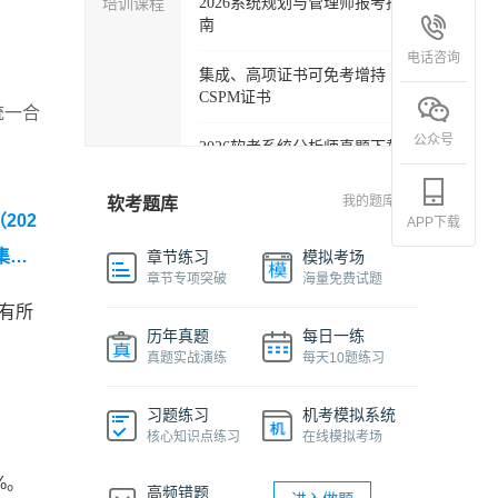
培训课程
2026系统规划与管理师报考指
南
电话咨询
集成、高项证书可免考增持
CSPM证书
统一合
公众号
2026软考系统分析师真题下载
软考各科目自学必备学习包
我的题库
软考题库
202
APP下载
2027年信息系统项目管理师精
集成
章节练习
模拟考场
品班
章节专项突破
海量免费试题
有所
2026下半年系统架构设计师免
历年真题
每日一练
费课程
真题实战演练
每天10题练习
软件设计师报考指南视频课程
习题练习
机考模拟系统
核心知识点练习
在线模拟考场
机考系统操作流程及画图讲解
视频
%。
高频错题