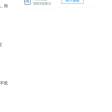
进入做题
软考网络工程师视频课程
错题突破集训
内，所
软考各科题库海量试题免费刷
定
不低