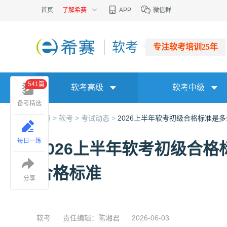
首页
了解希赛
APP
微信群
软考
专注软考培训25年
541篇
软考高级
软考中级
备考精选
首页 >
软考 >
考试动态 >
2026上半年软考初级合格标准是多
每日一练
2026上半年软考初级合格
合格标准
分享
软考
责任编辑：陈湘君
2026-06-03