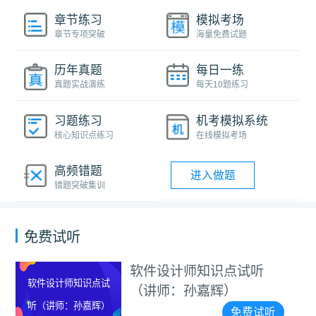
章节练习
模拟考场
章节专项突破
海量免费试题
历年真题
每日一练
真题实战演练
每天10题练习
习题练习
机考模拟系统
核心知识点练习
在线模拟考场
高频错题
进入做题
错题突破集训
免费试听
软件设计师知识点试听
设计师知识点试
202
（讲师：孙嘉辉）
讲师：孙嘉辉）
项目
免费试听