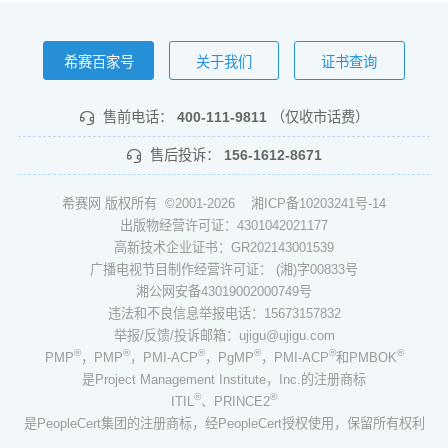
希赛百家号
关于我们
证书查询
售前电话：
400-111-9811
（仅收市话费）
售后投诉：
156-1612-8671
希赛网 版权所有 ©2001-2026
湘ICP备10203241号-14
出版物经营许可证：4301042021177
高新技术企业证书：GR202143001539
广播电视节目制作经营许可证： (湘)字00833号
湘公网安备43019002000749号
违法和不良信息举报电话：15673157832
举报/反馈/投诉邮箱：ujigu@ujigu.com
®
®
®
®
®
®
PMP
，PMP
，PMI-ACP
，PgMP
，PMI-ACP
和PMBOK
是Project Management Institute，Inc.的注册商标
®
®
ITIL
、PRINCE2
是PeopleCert集团的注册商标，经PeopleCert授权使用，保留所有权利