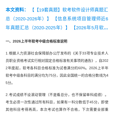
本文资料：
【【19套真题】软考软件设计师真题汇
总（2020-2026年）】
【信息系统项目管理师近6
年真题汇总（2020-2025年）】
【2026年5月软考
各科真题及答案汇总】
【2020-2021年软考信息处
一、2026上半年软考中级合格标准说明
理技术员真题汇总】
【近6年系统集成项目管理工
1.根据人力资源社会保障部办公厅发布的《关于33项专业技术人
程师真题汇总（2020-2025年）】
员职业资格考试实行相对固定合格标准有关事项的通告》，自202
2年度起，软考各科目合格标准为试卷满分的60%。2026上半年
软考中级各科目的满分均为75分，因此全国统一的合格分数线为4
5分。
2.考试成绩不设滚动管理（不是看总分，也不保留单科成绩）。
考生必须一次性通过所有科目，如果有一科分数低于45分，即使
其他科目考得再高，本次考试也算作不合格，下次需要全部重