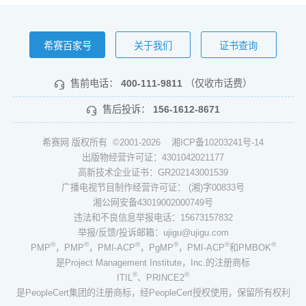
希赛百家号
关于我们
证书查询
售前电话：
400-111-9811
（仅收市话费）
售后投诉：
156-1612-8671
希赛网 版权所有 ©2001-2026
湘ICP备10203241号-14
出版物经营许可证：4301042021177
高新技术企业证书：GR202143001539
广播电视节目制作经营许可证： (湘)字00833号
湘公网安备43019002000749号
违法和不良信息举报电话：15673157832
举报/反馈/投诉邮箱：ujigu@ujigu.com
®
®
®
®
®
®
PMP
，PMP
，PMI-ACP
，PgMP
，PMI-ACP
和PMBOK
是Project Management Institute，Inc.的注册商标
®
®
ITIL
、PRINCE2
是PeopleCert集团的注册商标，经PeopleCert授权使用，保留所有权利