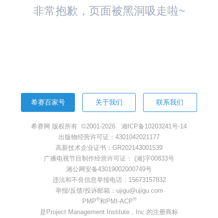
非常抱歉，页面被黑洞吸走啦~
返回首页
希赛百家号
关于我们
联系我们
希赛网 版权所有 ©2001-2026
湘ICP备10203241号-14
出版物经营许可证：4301042021177
高新技术企业证书：GR202143001539
广播电视节目制作经营许可证： (湘)字00833号
湘公网安备43019002000749号
违法和不良信息举报电话：15673157832
举报/反馈/投诉邮箱：ujigu@ujigu.com
®
®
PMP
和PMI-ACP
是Project Management Institute，Inc.的注册商标