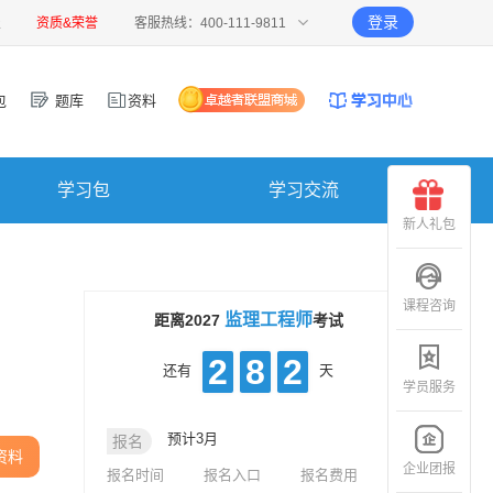
登录
报
资质&荣誉
客服热线：400-111-9811
包
题库
资料
学习包
学习交流
新人礼包
课程咨询
监理工程师
距离2027
考试
2
8
2
还有
天
学员服务
预计3月
报名
资料
企业团报
报名时间
报名入口
报名费用