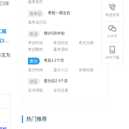
报考条件
近3年
考前一周左右
准考证
电话咨询
准考证打印
工程
预计5月中旬
考试
公众号
近3年
考试时间
考试科目
考试大纲
考试教材
备考资料
真题
本文为
APP下载
5年监
考后1-2个月
查分
查分时间
查分入口
合格标准
查分后2-3个月
领证
证书领取
证书注册
热门推荐