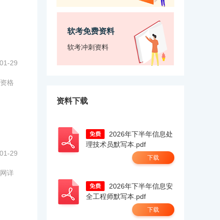
软考免费资料
软考冲刺资料
01-29
资格
资料下载
2026年下半年信息处
理技术员默写本.pdf
01-29
下载
网详
2026年下半年信息安
全工程师默写本.pdf
下载