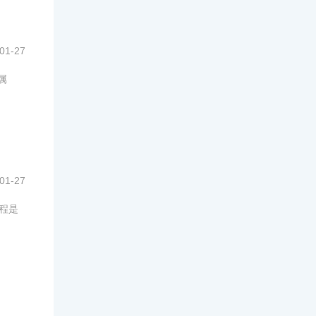
01-27
属
01-27
流程是