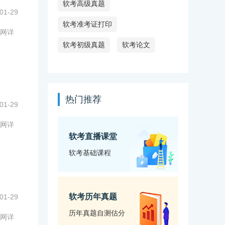
软考高级真题
01-29
软考准考证打印
网详
软考初级真题
软考论文
热门推荐
01-29
网详
软考直播课堂
软考基础课程
软考历年真题
01-29
历年真题自测估分
网详