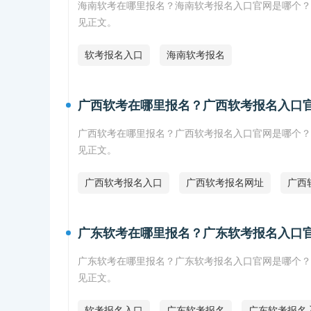
海南软考在哪里报名？海南软考报名入口官网是哪个？
见正文。
软考报名入口
海南软考报名
广西软考在哪里报名？广西软考报名入口
广西软考在哪里报名？广西软考报名入口官网是哪个？
见正文。
广西软考报名入口
广西软考报名网址
广西
广东软考在哪里报名？广东软考报名入口
广东软考在哪里报名？广东软考报名入口官网是哪个？
见正文。
软考报名入口
广东软考报名
广东软考报名