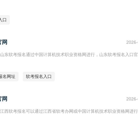
入口
官网
2026-
山东软考报名通过中国计算机技术职业资格网进行，山东软考报名入口官
报名网址
软考报名入口
官网
2026-
江西软考报名可以通过江西省软考办网或中国计算机技术职业资格网进行