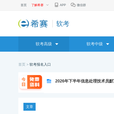
首页
了解希赛
APP
微信群
软考
软考高级
软考中级
首页 >
软考报名入口
2026年下半年信息处理技术员
文章