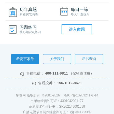
历年真题
每日一练
真题实战演练
每天10题练习
习题练习
进入做题
核心知识点练习
希赛百家号
关于我们
证书查询
售前电话：
400-111-9811
（仅收市话费）
售后投诉：
156-1612-8671
希赛网 版权所有 ©2001-2026
湘ICP备10203241号-14
出版物经营许可证：4301042021177
高新技术企业证书：GR202143001539
广播电视节目制作经营许可证： (湘)字00833号