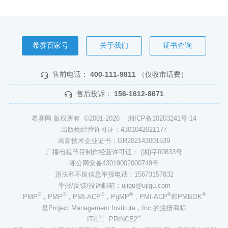
希赛百家号
关于我们
证书查询
售前电话：
400-111-9811
（仅收市话费）
售后投诉：
156-1612-8671
希赛网 版权所有 ©2001-2026
湘ICP备10203241号-14
出版物经营许可证：4301042021177
高新技术企业证书：GR202143001539
广播电视节目制作经营许可证： (湘)字00833号
湘公网安备43019002000749号
违法和不良信息举报电话：15673157832
举报/反馈/投诉邮箱：ujigu@ujigu.com
®
®
®
®
®
®
PMP
，PMP
，PMI-ACP
，PgMP
，PMI-ACP
和PMBOK
是Project Management Institute，Inc.的注册商标
®
®
ITIL
、PRINCE2