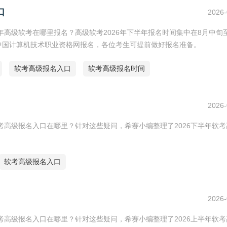
口
2026-
半年高级软考在哪里报名？高级软考2026年下半年报名时间集中在8月中旬
在中国计算机技术职业资格网报名，各位考生可提前做好报名准备。
软考高级报名入口
软考高级报名时间
2026-
软考高级报名入口在哪里？针对这些疑问，希赛小编整理了2026下半年软
软考高级报名入口
2026-
软考高级报名入口在哪里？针对这些疑问，希赛小编整理了2026上半年软