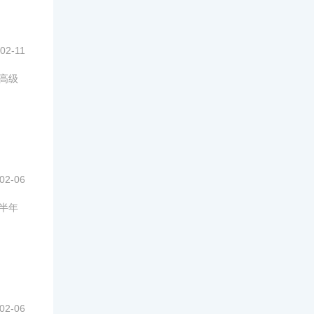
02-11
考高级
02-06
上半年
02-06