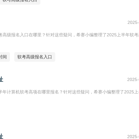
2025-
软考高级报名入口在哪里？针对这些疑问，希赛小编整理了2025上半年软
时间
软考高级报名入口
址
2025-
上半年计算机软考高项在哪里报名？针对这些疑问，希赛小编整理了2025
址
2025-