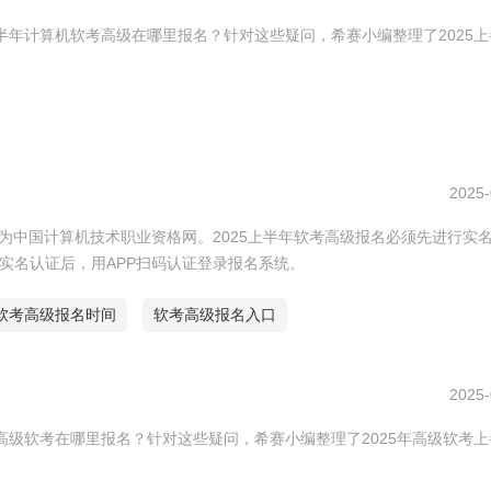
上半年计算机软考高级在哪里报名？针对这些疑问，希赛小编整理了2025
2025-
站为中国计算机技术职业资格网。2025上半年软考高级报名必须先进行实
实名认证后，用APP扫码认证登录报名系统。
软考高级报名时间
软考高级报名入口
2025-
年高级软考在哪里报名？针对这些疑问，希赛小编整理了2025年高级软考