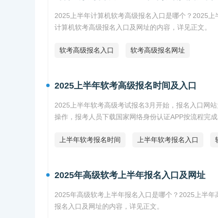
2025上半年计算机软考高级报名入口是哪个？2025
计算机软考高级报名入口及网址的内容，详见正文。
软考高级报名入口
软考高级报名网址
2025上半年软考高级报名时间及入口
2025上半年软考高级考试报名3月开始，报名入口网
操作，报考人员下载国家网络身份认证APP按流程完成
上半年软考报名时间
上半年软考报名入口
2025年高级软考上半年报名入口及网址
2025年高级软考上半年报名入口是哪个？2025上半
报名入口及网址的内容，详见正文。