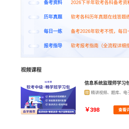
备考资料
2026下半年软考各科备考资
历年真题
软考各科历年真题在线答题
每日一练
备考2026年软考不慌，每
报考指导
软考报考指南（全流程详细
视频课程
学习包
信息系统监理师学习
库、电子资料
赠
精讲视频、题库、电
￥398
查看详情
查看