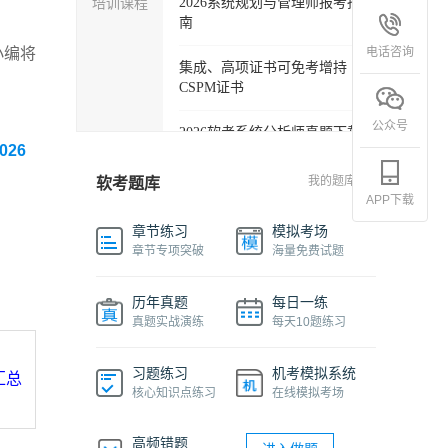
培训课程
2026系统规划与管理师报考指
南
电话咨询
小编将
集成、高项证书可免考增持
CSPM证书
公众号
2026软考系统分析师真题下载
026
软考各科目自学必备学习包
我的题库
软考题库
APP下载
2027年信息系统项目管理师精
章节练习
模拟考场
品班
章节专项突破
海量免费试题
2026下半年系统架构设计师免
历年真题
每日一练
费课程
真题实战演练
每天10题练习
软件设计师报考指南视频课程
习题练习
机考模拟系统
汇总
核心知识点练习
在线模拟考场
机考系统操作流程及画图讲解
视频
高频错题