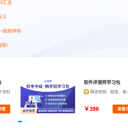
料汇总
练习
日一练陪伴你
指导）
包
软件评测师学习包
子资料
赠
精讲视频、题库、电
￥398
详情
查看