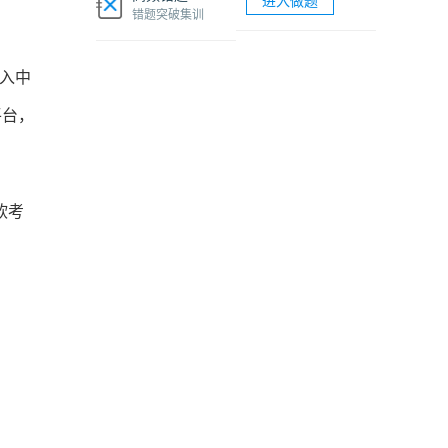
进入做题
软考网络工程师视频课程
错题突破集训
软考各科题库海量试题免费刷
入中
平台，
软考