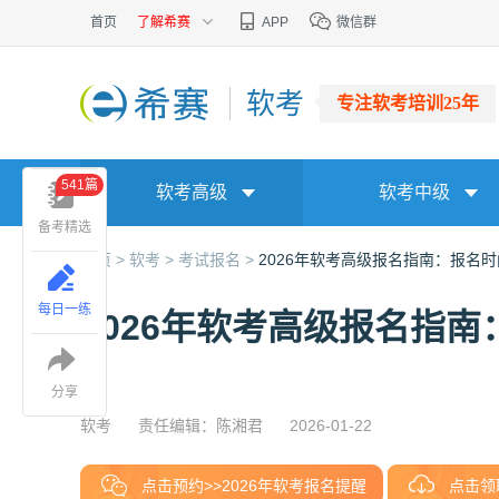
首页
了解希赛
APP
微信群
软考
专注软考培训25年
541篇
软考高级
软考中级
备考精选
首页 >
软考 >
考试报名 >
2026年软考高级报名指南：报名
每日一练
2026年软考高级报名指
分享
软考
责任编辑：陈湘君
2026-01-22
点击预约>>2026年软考报名提醒
点击领