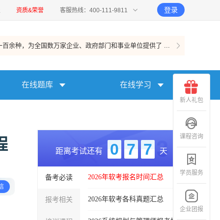
登录
报
资质&荣誉
客服热线：400-111-9811
百余种，为全国数万家企业、政府部门和事业单位提供了 ...
在线题库
在线学习
新人礼包
课程咨询
程
0
7
7
距离考试还有
天
学员服务
备考必读
2026年软考报名时间汇总
信
报考相关
2026年软考各科真题汇总
企业团报