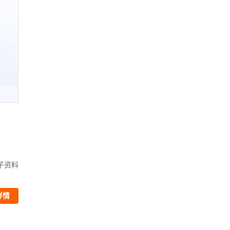
信息安全工程师学习包
【旧】
子资料
赠
精讲视频、题库、电子资料
￥398
详情
查看详情