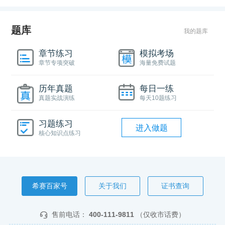
题库
我的题库
章节练习
模拟考场
章节专项突破
海量免费试题
历年真题
每日一练
真题实战演练
每天10题练习
习题练习
进入做题
核心知识点练习
希赛百家号
关于我们
证书查询
售前电话：
400-111-9811
（仅收市话费）