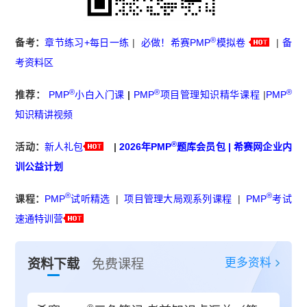
®
备考：
章节练习+每日一练
|
必做！希赛PMP
模拟卷
|
备
考资料区
®
®
®
推荐：
PMP
小白入门课
|
PMP
项目管理知识精华课程
|
PMP
知识精讲视频
®
活动：
新人礼包
|
2026年PMP
题库会员包
|
希赛网企业内
训公益计划
®
®
课程：
PMP
试听精选
|
项目管理大局观系列课程
|
PMP
考试
速通特训营
更多资料
资料下载
免费课程