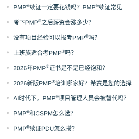
®
®
PMP
续证一定要花钱吗？PMP
续证常见误区梳理
®
考下PMP
之后薪资会涨多少？
®
没有项目经验可以报考PMP
吗？
®
上班族适合考PMP
吗？
®
2026年PMP
证书是不是已经饱和？
®
2026新版PMP
培训哪家好？希赛是您的选择
®
AI时代下，PMP
项目管理人员会被替代吗？
®
PMP
和CSPM怎么选？
®
PMP
续证PDU怎么攒？