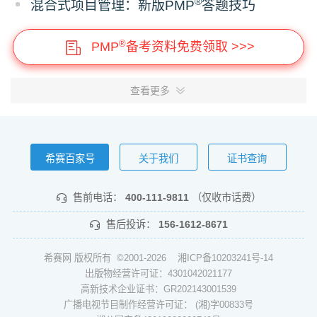
®
混合式项目管理：新版PMP
答题技巧
®
PMP
备考资料免费领取 >>>
查看更多
希赛百家号
关于我们
证书查询
售前电话：
400-111-9811
（仅收市话费）
售后投诉：
156-1612-8671
希赛网 版权所有 ©2001-2026
湘ICP备10203241号-14
出版物经营许可证：4301042021177
高新技术企业证书：GR202143001539
广播电视节目制作经营许可证： (湘)字00833号