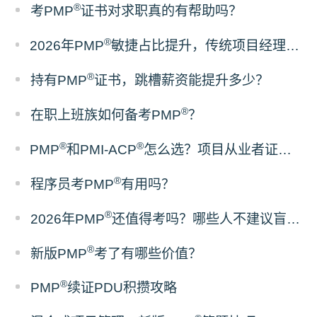
®
考PMP
证书对求职真的有帮助吗？
®
2026年PMP
敏捷占比提升，传统项目经理该如何备考？
®
持有PMP
证书，跳槽薪资能提升多少？
®
在职上班族如何备考PMP
？
®
®
PMP
和PMI-ACP
怎么选？项目从业者证书报考建议
®
程序员考PMP
有用吗？
®
2026年PMP
还值得考吗？哪些人不建议盲目报考
®
新版PMP
考了有哪些价值？
®
PMP
续证PDU积攒攻略