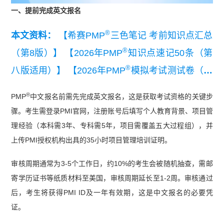
一、提前完成英文报名
®
本文资料：
【希赛PMP
三色笔记 考前知识点汇总
®
（第8版）】
【2026年PMP
知识点速记50条（第
®
八版适用）】
【2026年PMP
模拟考试测试卷（第
®
®
八版适用）】
【PMP
考前几页纸】
【PMBOK
®
PMP
中文报名前需先完成英文报名，这是获取考试资格的关键步
指南第八版解读】
骤。考生需登录PMI官网，注册账号后填写个人教育背景、项目管
理经验（本科需3年、专科需5年，项目需覆盖五大过程组），并
上传PMI授权机构出具的35小时项目管理培训证明。
审核周期通常为3-5个工作日，约10%的考生会被随机抽查，需邮
寄学历证书等纸质材料至美国，审核周期延长至1-2周。审核通过
后，考生将获得PMI ID及一年有效期，这是中文报名的必要凭
证。