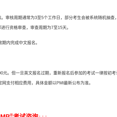
等待PMI审核。审核周期通常为3至5个工作日，部分考生会被系统随机抽查
部进行资格审查，审查周期为7至15天。
效期内完成中文报名。
00元。但一旦英文报名过期，重新报名后参加的考试一律按初考
I官网支付相应费用，具体金额以PMI最新公布为准。
®
PMP
考试咨询↓
↓
↓