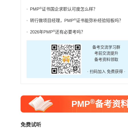
®
PMP
证书国企求职认可度怎么样？
®
转行做项目经理，PMP
证书能弥补经验短板吗？
®
2026年PMP
还有必要考吗？
备考交流学习群
考前交流提升
备考资料领取
· 扫码加入 免费获得 ·
®
PMP
备考资
免费试听