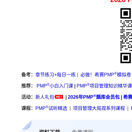
®
备考：
章节练习+每日一练
|
必做！希赛PMP
模拟卷
®
®
推荐：
PMP
小白入门课
|
PMP
项目管理知识精华课
®
活动：
新人礼包
|
2026年PMP
题库会员包
|
希
®
课程：
PMP
试听精选
|
项目管理大局观系列课程
|