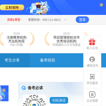
登录
资质&荣誉
客服热线：400-111-9811
2026
2024
注册教育机构
项目管理授权合作
杰出机构奖
优秀培训机构
PMI (中国)
中国国际人才交流基金
新人礼包
考生分享
备考经验
课程咨询
学员服务
备考必读
扫码测试
企业团报