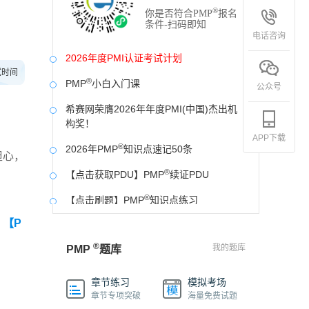
®
你是否符合PMP
报名
条件-扫码即知
电话咨询
2026年度PMI认证考试计划
试时间
®
PMP
小白入门课
公众号
希赛网荣膺2026年年度PMI(中国)杰出机
构奖！
APP下载
®
2026年PMP
知识点速记50条
担心，
®
【点击获取PDU】PMP
续证PDU
®
【点击刷题】PMP
知识点练习
【P
®
好消息！PMP
证书可以申请中级工程师职
称啦！
®
我的题库
PMP
题库
®
PMP
中文网站开发票操作流程
章节练习
模拟考场
®
®
PMP
希赛PMP
2026年模拟卷
章节专项突破
海量免费试题