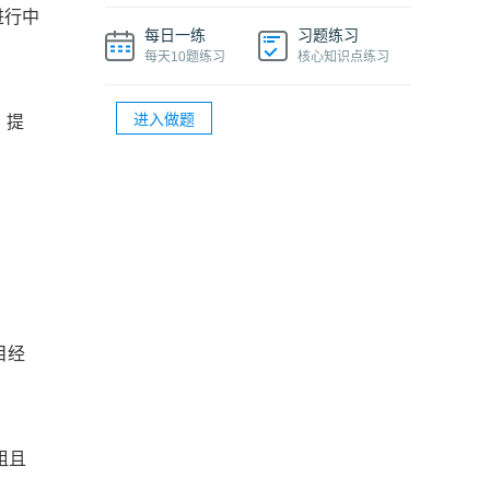
®
PMP
项目经理多少钱一个月
进行中
每日一练
习题练习
®
PMP
项目管理知识精华课程
每天10题练习
核心知识点练习
®
PMP
证书过期了还能在官网上查到吗
进入做题
，提
®
®
PMP
续期多少钱？PMP
续期的详细流程
目经
组且