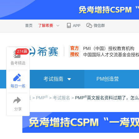
首页
了解希赛
APP
微信群
官方
PMI（中国）授权教育机构
274篇
授权
中国国际人才交流基金会授
备考精选
考试指南
PM创造营
每日一练
®
®
首页 >
PMP
>
考试报名 >
PMP
英文报名资料过期了，怎么
分享