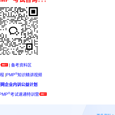
|
备考资料区
®
程
|
PMP
知识精讲视频
赛网企业内训公益计划
®
PMP
考试速通特训营