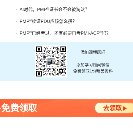
®
AI时代，PMP
证书会不会被淘汰？
®
PMP
续证PDU应该怎么攒？
®
®
PMP
已经考过，还有必要再考PMI-ACP
吗？
添加课程顾问
添加学习顾问微信
免费领取1份精品资料
料免费领取
去领取