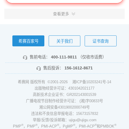
查看更多
希赛百家号
关于我们
证书查询
售前电话：
400-111-9811
（仅收市话费）
售后投诉：
156-1612-8671
希赛网 版权所有 ©2001-2026
湘ICP备10203241号-14
出版物经营许可证：4301042021177
高新技术企业证书：GR202143001539
广播电视节目制作经营许可证： (湘)字00833号
湘公网安备43019002000749号
违法和不良信息举报电话：15673157832
举报/反馈/投诉邮箱：ujigu@ujigu.com
®
®
®
®
®
®
PMP
，PMP
，PMI-ACP
，PgMP
，PMI-ACP
和PMBOK