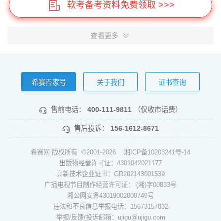
软考备考资料免费领取 >>>
查看更多
希赛百家号
关于我们
证书查询
售前电话：
400-111-9811
（仅收市话费）
售后投诉：
156-1612-8671
希赛网 版权所有 ©2001-2026
湘ICP备10203241号-14
出版物经营许可证：4301042021177
高新技术企业证书：GR202143001539
广播电视节目制作经营许可证： (湘)字00833号
湘公网安备43019002000749号
违法和不良信息举报电话：15673157832
举报/反馈/投诉邮箱：ujigu@ujigu.com