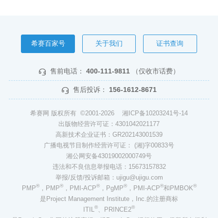
希赛百家号
关于我们
证书查询
售前电话：
400-111-9811
（仅收市话费）
售后投诉：
156-1612-8671
希赛网 版权所有 ©2001-2026
湘ICP备10203241号-14
出版物经营许可证：4301042021177
高新技术企业证书：GR202143001539
广播电视节目制作经营许可证： (湘)字00833号
湘公网安备43019002000749号
违法和不良信息举报电话：15673157832
举报/反馈/投诉邮箱：ujigu@ujigu.com
®
®
®
®
®
®
PMP
，PMP
，PMI-ACP
，PgMP
，PMI-ACP
和PMBOK
是Project Management Institute，Inc.的注册商标
®
®
ITIL
、PRINCE2