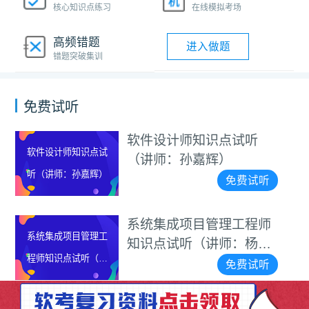
核心知识点练习
在线模拟考场
高频错题
进入做题
错题突破集训
免费试听
软件设计师知识点试听
知识点试
2026上半年
（讲师：孙嘉辉）
孙嘉辉）
项目管理师
免费试听
系统集成项目管理工程师
目管理工
知识点试听（讲师：杨家
试听（讲
雄）
免费试听
雄）