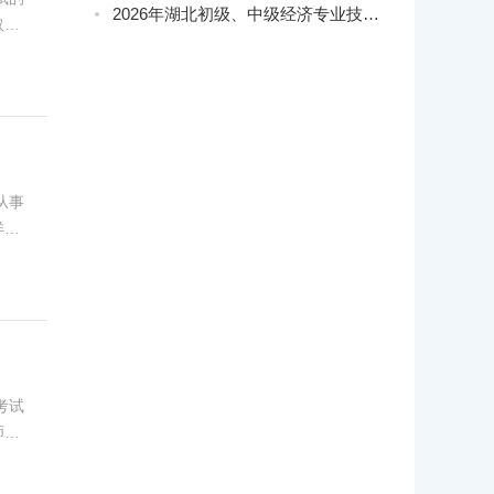
2026年湖北初级、中级经济专业技术资格考试工作的通知
取时
解这
从事
详细
考试
师报