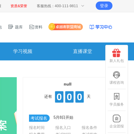
登录
报
资质&荣誉
客服热线：400-111-9811
包
题库
资料
学习视频
直播课堂
新人礼包
课程咨询
null
0
0
0
还有
天
学员服务
5月8日开始
考试报名
企业团报
报名时间
报名入口
报名条件