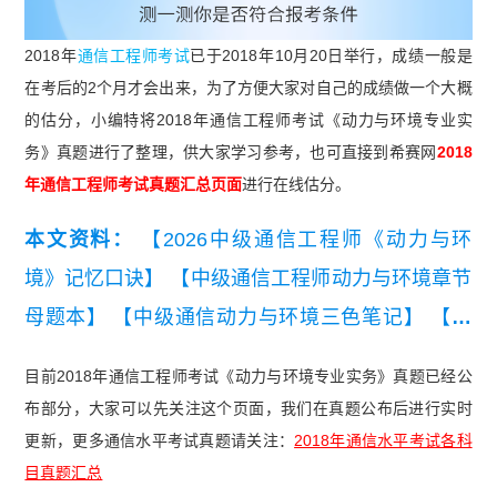
2018年
通信工程师考试
已于2018年10月20日举行，成绩一般是
在考后的2个月才会出来，为了方便大家对自己的成绩做一个大概
的估分，小编特将2018年通信工程师考试《动力与环境专业实
务》真题进行了整理，供大家学习参考，也可直接到希赛网
2018
年通信工程师考试真题汇总页面
进行在线估分。
本文资料：
【2026中级通信工程师《动力与环
境》记忆口诀】
【中级通信工程师动力与环境章节
母题本】
【中级通信动力与环境三色笔记】
【中
级通信工程师动环学习计划】
【2025年中级通信
目前2018年通信工程师考试《动力与环境专业实务》真题已经公
工程师综合能力真题（考生回忆版）】
【2026年
布部分，大家可以先关注这个页面，我们在真题公布后进行实时
中级通信工程师动力与环境知识点集锦】
【2025
更新，更多通信水平考试真题请关注：
2018年通信水平考试各科
年中级通信工程师交换技术真题（考生回忆版）】
目真题汇总