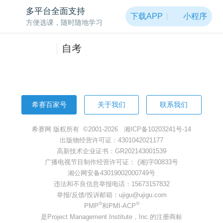
非常抱歉，页面被黑洞吸走啦~
多平台全面支持
下载APP
小程序
方便选课，随时随地学习
返回首页
自考
希赛百家号
关于我们
联系我们
希赛网 版权所有 ©2001-2026
湘ICP备10203241号-14
出版物经营许可证：4301042021177
高新技术企业证书：GR202143001539
广播电视节目制作经营许可证： (湘)字00833号
湘公网安备43019002000749号
违法和不良信息举报电话：15673157832
举报/反馈/投诉邮箱：ujigu@ujigu.com
®
®
PMP
和PMI-ACP
是Project Management Institute，Inc.的注册商标