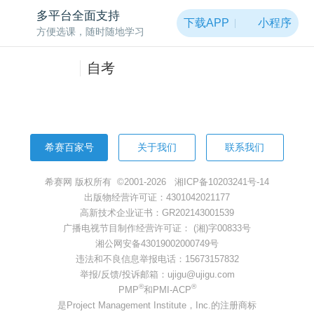
非常抱歉，页面被黑洞吸走啦~
多平台全面支持
下载APP
小程序
方便选课，随时随地学习
返回首页
自考
希赛百家号
关于我们
联系我们
希赛网 版权所有 ©2001-2026
湘ICP备10203241号-14
出版物经营许可证：4301042021177
高新技术企业证书：GR202143001539
广播电视节目制作经营许可证： (湘)字00833号
湘公网安备43019002000749号
违法和不良信息举报电话：15673157832
举报/反馈/投诉邮箱：ujigu@ujigu.com
®
®
PMP
和PMI-ACP
是Project Management Institute，Inc.的注册商标