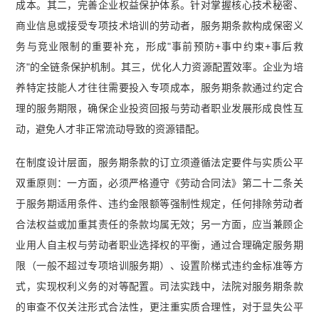
成本。其二，完善企业权益保护体系。针对掌握核心技术秘密、
商业信息或接受专项技术培训的劳动者，服务期条款构成保密义
务与竞业限制的重要补充，形成"事前预防+事中约束+事后救
济"的全链条保护机制。其三，优化人力资源配置效率。企业为培
养特定技能人才往往需要投入专项成本，服务期条款通过约定合
理的服务期限，确保企业投资回报与劳动者职业发展形成良性互
动，避免人才非正常流动导致的资源错配。
在制度设计层面，服务期条款的订立须遵循法定要件与实质公平
双重原则：一方面，必须严格遵守《劳动合同法》第二十二条关
于服务期适用条件、违约金限额等强制性规定，任何排除劳动者
合法权益或加重其责任的条款均属无效；另一方面，应当兼顾企
业用人自主权与劳动者职业选择权的平衡，通过合理确定服务期
限（一般不超过专项培训服务期）、设置阶梯式违约金标准等方
式，实现权利义务的对等配置。司法实践中，法院对服务期条款
的审查不仅关注形式合法性，更注重实质合理性，对于显失公平