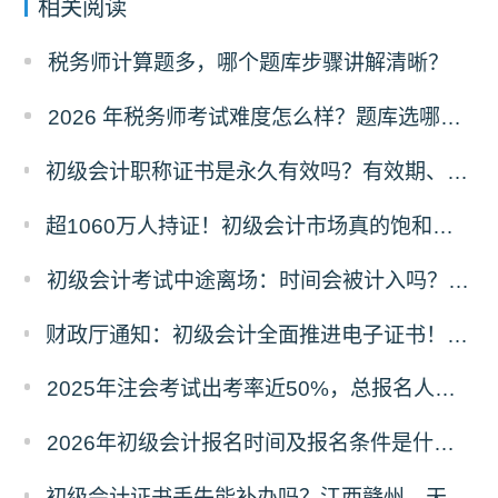
相关阅读
税务师计算题多，哪个题库步骤讲解清晰？
2026 年税务师考试难度怎么样？题库选哪家的好？
初级会计职称证书是永久有效吗？有效期、领取时限及继续教育要求全解答
超1060万人持证！初级会计市场真的饱和了吗？含金量真相+2026备考攻略
初级会计考试中途离场：时间会被计入吗？规则与原因详解
财政厅通知：初级会计全面推进电子证书！纸质证书还发吗？2025年领证时间看这里
2025年注会考试出考率近50%，总报名人数80.44万！
2026年初级会计报名时间及报名条件是什么？在哪里报名？
初级会计证书丢失能补办吗？江西赣州、天津等多地补办流程+材料清单