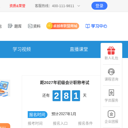
登录
报
资质&荣誉
客服热线：400-111-9811
包
题库
资料
学习视频
直播课堂
新人礼包
课程咨询
距2027年初级会计职称考试
2
8
1
还有
天
学员服务
预计2027年1月
报名时间
企业团报
报考时间
报名入口
报名条件