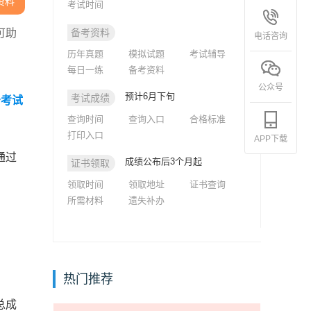
资料
考试时间
可助
备考资料
电话咨询
历年真题
模拟试题
考试辅导
每日一练
备考资料
公众号
预计6月下旬
考试成绩
务考试
查询时间
查询入口
合格标准
打印入口
APP下载
通过
成绩公布后3个月起
证书领取
领取时间
领取地址
证书查询
所需材料
遗失补办
热门推荐
总成