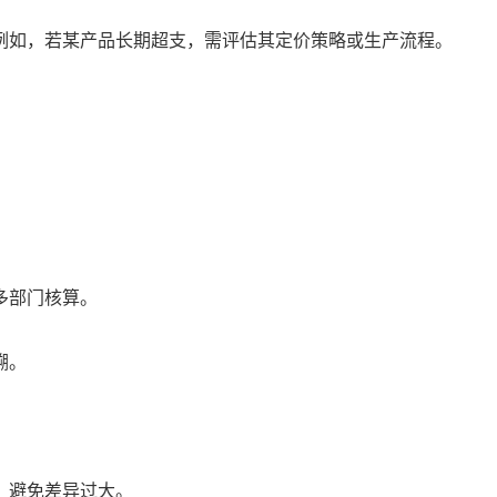
例如，若某产品长期超支，需评估其定价策略或生产流程。
。
多部门核算。
溯。
，避免差异过大。