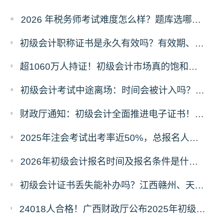
2026 年税务师考试难度怎么样？题库选哪家的好？
初级会计职称证书是永久有效吗？有效期、领取时限及继续教育要求全解答
超1060万人持证！初级会计市场真的饱和了吗？含金量真相+2026备考攻略
初级会计考试中途离场：时间会被计入吗？规则与原因详解
财政厅通知：初级会计全面推进电子证书！纸质证书还发吗？2025年领证时间看这里
2025年注会考试出考率近50%，总报名人数80.44万！
2026年初级会计报名时间及报名条件是什么？在哪里报名？
初级会计证书丢失能补办吗？江西赣州、天津等多地补办流程+材料清单
24018人合格！广西财政厅公布2025年初级会计考试合格人数，成绩查询及后续事项看这里