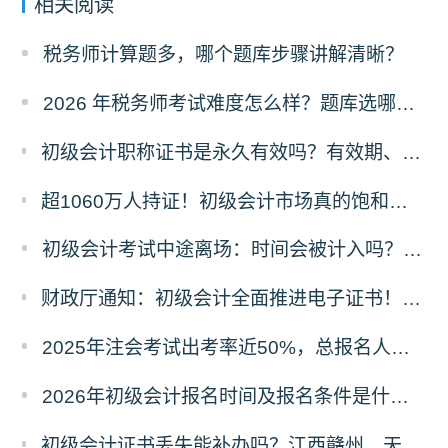
相关阅读
税务师计算题多，哪个题库步骤讲解清晰？
2026 年税务师考试难度怎么样？题库选哪家的好？
初级会计职称证书是永久有效吗？有效期、领取时限及继续教育要求全解答
超1060万人持证！初级会计市场真的饱和了吗？含金量真相+2026备考攻略
初级会计考试中途离场：时间会被计入吗？规则与原因详解
财政厅通知：初级会计全面推进电子证书！纸质证书还发吗？2025年领证时间看这里
2025年注会考试出考率近50%，总报名人数80.44万！
2026年初级会计报名时间及报名条件是什么？在哪里报名？
初级会计证书丢失能补办吗？江西赣州、天津等多地补办流程+材料清单