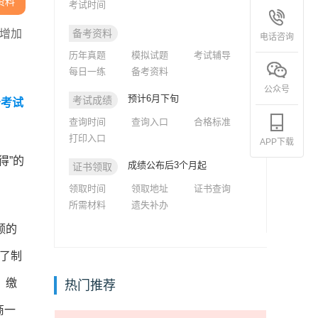
资料
考试时间
增加
备考资料
电话咨询
历年真题
模拟试题
考试辅导
每日一练
备考资料
公众号
预计6月下旬
考试成绩
务考试
查询时间
查询入口
合格标准
打印入口
APP下载
得”的
成绩公布后3个月起
证书领取
领取时间
领取地址
证书查询
所需材料
遗失补办
额的
了制
，缴
热门推荐
商一