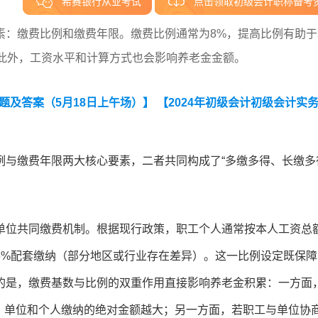
希赛银行从业考试
点击领取初级会计职称备考
素：缴费比例和缴费年限。缴费比例通常为8%，提高比例有助于
。此外，工资水平和计算方式也会影响养老金金额。
题及答案（5月18日上午场）】
【2024年初级会计初级会计实
与缴费年限两大核心要素，二者共同构成了“多缴多得、长缴多
：
单位共同缴费机制。根据现行政策，职工个人通常按本人工资总
6%配套缴纳（部分地区或行业存在差异）。这一比例设定既保障
的是，缴费基数与比例的双重作用直接影响养老金积累：一方面
内），单位和个人缴纳的绝对金额越大；另一方面，若职工与单位协