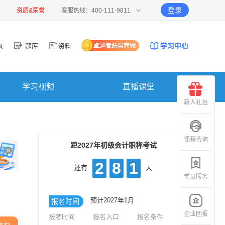
登录
报
资质&荣誉
客服热线：400-111-9811
包
题库
资料
学习视频
直播课堂
新人礼包
课程咨询
距2027年初级会计职称考试
2
8
1
还有
天
学员服务
预计2027年1月
报名时间
企业团报
报考时间
报名入口
报名条件