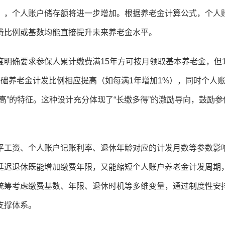
），个人账户储存额将进一步增加。根据养老金计算公式，个人
费比例或基数均能直接提升未来养老金水平。
明确要求参保人累计缴费满15年方可按月领取基本养老金，但1
础养老金计发比例相应提高（如每满1年增加1%），同时个人
高”的特征。这种设计充分体现了“长缴多得”的激励导向，鼓励参
平工资、个人账户记账利率、退休年龄对应的计发月数等参数影
延迟退休既能增加缴费年限，又能缩短个人账户养老金计发周期
统筹考虑缴费基数、年限、退休时机等多维变量，通过制度性安
支撑体系。