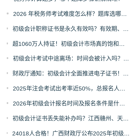
2026 年税务师考试难度怎么样？题库选哪家的好？
初级会计职称证书是永久有效吗？有效期、领取时限及继续教育要求全解答
超1060万人持证！初级会计市场真的饱和了吗？含金量真相+2026备考攻略
初级会计考试中途离场：时间会被计入吗？规则与原因详解
财政厅通知：初级会计全面推进电子证书！纸质证书还发吗？2025年领证时间看这里
2025年注会考试出考率近50%，总报名人数80.44万！
2026年初级会计报名时间及报名条件是什么？在哪里报名？
初级会计证书丢失能补办吗？江西赣州、天津等多地补办流程+材料清单
24018人合格！广西财政厅公布2025年初级会计考试合格人数，成绩查询及后续事项看这里