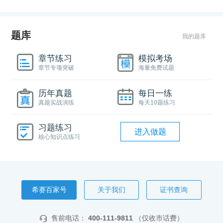
题库
我的题库
章节练习
模拟考场
章节专项突破
海量免费试题
历年真题
每日一练
真题实战演练
每天10题练习
习题练习
进入做题
核心知识点练习
希赛百家号
关于我们
证书查询
售前电话：
400-111-9811
（仅收市话费）