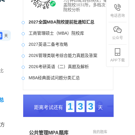
3分钟匹配目标院校，覆
盖院校1031所，多档次
院校分析
电话咨询
2027全国MBA院校提前批通知汇总
工商管理硕士（MBA）院校库
3
天
公众号
2027英语二备考攻略
2026管理类联考综合能力真题及答案
APP下载
2026考研英语（二）真题及解析
比
MBA经典面试问题分类汇总
2017-2025近九年各科真题及详细解析
总
考研英语（二）试题库
1
3
3
距离考试还有
天
2027写作备考攻略
施方
我的题库
公共管理MPA题库