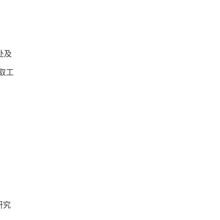
处及
取工
研究