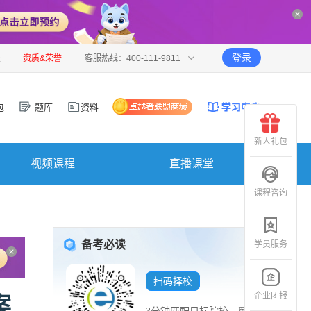
登录
报
资质&荣誉
客服热线：400-111-9811
包
题库
资料
新人礼包
视频课程
直播课堂
课程咨询
备考必读
学员服务
扫码择校
企业团报
案