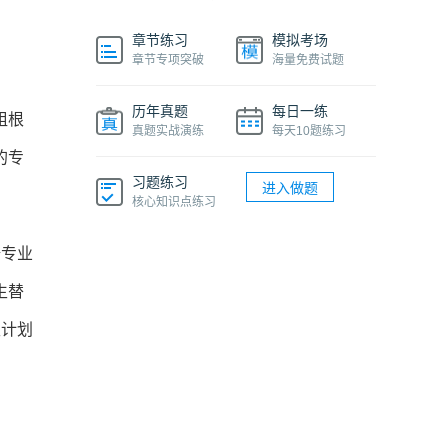
章节练习
模拟考场
章节专项突破
海量免费试题
历年真题
每日一练
组根
真题实战演练
每天10题练习
的专
习题练习
进入做题
核心知识点练习
据专业
生替
生计划