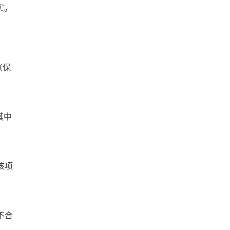
实。
（保
其中
该项
不合