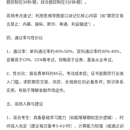
题控制在30秒/题，综合题控制在3分钟/题）。
高频考点速记：利用思维导图或口诀记忆核心内容（如“期货交易
五禁止：内幕、操纵、欺诈、串通、利益输送”）。
四、通过率与性价比
1、通过率：单科通过率约40%-50%，双科通过率约30%-40%，
显著高于CPA、CFA等考试，但略高于证券、基金从业考试。
2、性价比：报名费单科约65元，考试成本低；证书是期货行业准
入门槛，求职期货交易、风控、合规岗位的必备条件；知识体系
实用，有助于理解金融市场运作。
五、适用人群与建议
1、适合考生：具备基础学习能力（如能理解期权定价逻辑）、时
间投入充足（建议每日备考3-4小时）、计算能力较强（或通过训