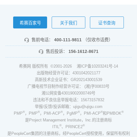
希赛百家号
关于我们
证书查询
售前电话：
400-111-9811
（仅收市话费）
售后投诉：
156-1612-8671
希赛网 版权所有 ©2001-2026
湘ICP备10203241号-14
出版物经营许可证：4301042021177
高新技术企业证书：GR202143001539
广播电视节目制作经营许可证： (湘)字00833号
湘公网安备43019002000749号
违法和不良信息举报电话：15673157832
举报/反馈/投诉邮箱：ujigu@ujigu.com
®
®
®
®
®
®
PMP
，PMP
，PMI-ACP
，PgMP
，PMI-ACP
和PMBOK
是Project Management Institute，Inc.的注册商标
®
®
ITIL
、PRINCE2
是PeopleCert集团的注册商标，经PeopleCert授权使用，保留所有权利