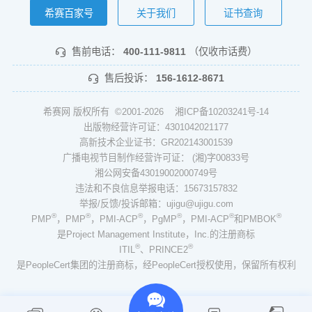
希赛百家号
关于我们
证书查询
售前电话：
400-111-9811
（仅收市话费）
售后投诉：
156-1612-8671
希赛网 版权所有 ©2001-2026
湘ICP备10203241号-14
出版物经营许可证：4301042021177
高新技术企业证书：GR202143001539
广播电视节目制作经营许可证： (湘)字00833号
湘公网安备43019002000749号
违法和不良信息举报电话：15673157832
举报/反馈/投诉邮箱：ujigu@ujigu.com
®
®
®
®
®
®
PMP
，PMP
，PMI-ACP
，PgMP
，PMI-ACP
和PMBOK
是Project Management Institute，Inc.的注册商标
®
®
ITIL
、PRINCE2
是PeopleCert集团的注册商标，经PeopleCert授权使用，保留所有权利