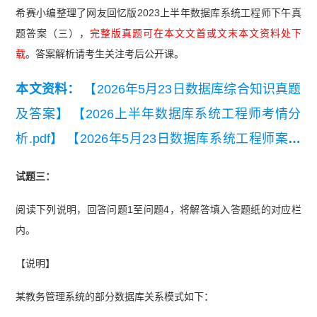
希赛小编整理了网友回忆版2023上半年数据库系统工程师下午真
题答案（三），
完整版真题可在本文文首或文末本文资料处下
载
。答案解析请考生关注考后公开课。
本文资料：
【2026年5月23日数据库综合知识真题
及答案】
【2026上半年数据库系统工程师考情分
析.pdf】
【2026年5月23日数据库系统工程师案例
题真题(考生回忆版).pdf】
【2026年上半年数据库
试题三：
系统工程师第二期模考试卷（应用技术）】
【202
阅读下列说明，回答问题1至问题4，将解答填入答题纸的对应栏
6年上半年数据库系统工程师易混淆知识点】
【20
内。
25年5月数据库系统工程师考试分析】
【2023年上
半年数据库系统工程师考试案例分析真题】
【202
【说明】
3年上半年数据库系统工程师考试综合知识真题】
某教务管理系统的部分数据库关系模式如下：
【2020-2023年软考数据库系统工程师真题汇总】