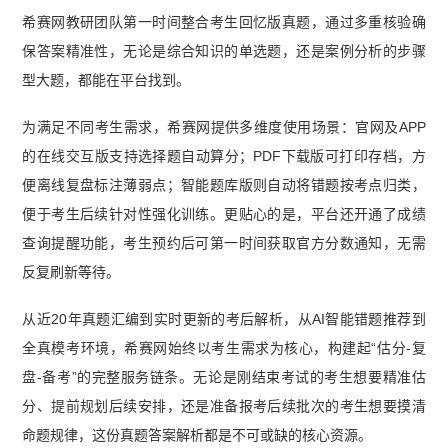
批次考情分析】
【2026上半年系统集成项目管理
希赛网教研团队第一时间整合考生回忆版真题，通过多重核验确
工程师第一批次考情分析】
保答案精准性，无论是综合知识的单选题，还是案例分析的步骤
型大题，都能在平台找到。
为满足不同考生需求，希赛网提供多维度使用场景：官网及APP
的在线交互版支持选择题自动算分；PDF下载版可打印存档，方
便离线复盘标注薄弱点；智能题库版则自动将错题按考点归类，
便于考生后续针对性强化训练。更贴心的是，平台还开通了成绩
查询提醒功能，考生预约后可第一时间获取官方分数通知，无需
反复刷新等待。
从近20年真题汇编到实时更新的考后解析，从AI智能错题推荐到
全真模考环境，希赛网始终以考生需求为核心，构建起“估分-复
盘-备考”的完整服务链条。无论是刚结束考试的考生想要精准估
分、提前规划后续安排，还是准备报考后续批次的考生想要摸清
命题规律，这份真题答案解析都是不可或缺的核心资源。