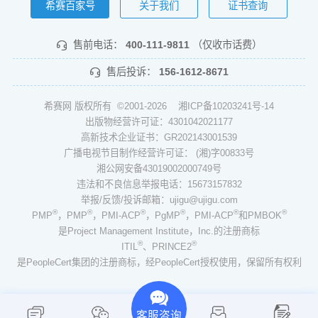
希赛百家号
关于我们
证书查询
售前电话：
400-111-9811
（仅收市话费）
售后投诉：
156-1612-8671
希赛网 版权所有 ©2001-2026
湘ICP备10203241号-14
出版物经营许可证：4301042021177
高新技术企业证书：GR202143001539
广播电视节目制作经营许可证： (湘)字00833号
湘公网安备43019002000749号
违法和不良信息举报电话：15673157832
举报/反馈/投诉邮箱：ujigu@ujigu.com
®
®
®
®
®
®
PMP
，PMP
，PMI-ACP
，PgMP
，PMI-ACP
和PMBOK
是Project Management Institute，Inc.的注册商标
®
®
ITIL
、PRINCE2
是PeopleCert集团的注册商标，经PeopleCert授权使用，保留所有权利
客服咨询