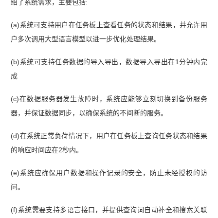
绍了系统需求，主要包括:
真题及答案解析】
【2026上半年系统架构设计师
考情分析】
【2025下半年系统架构设计师综合知
(a)系统可支持用户在任务板上查看任务的状态和结果，并允许用
识真题及答案】
户多次调用大型语言模型以进一步优化处理结果。
(b)系统可支持任务数据的导入导出，数据导入导出在1分钟内完
成
(c)在数据服务器发生故障时，系统应能够立刻切换到备份服务
器，并保证数据同步，以确保系统的不间断的服务。
(d)在系统正常负荷情况下，用户在任务板上查询任务状态和结果
的响应时间应在2秒内。
(e)系统应确保用户数据和操作记录的安全，防止未经授权的访
问。
(f)系统需要支持多语言接口，并提供查询词自动补全和搜索关联