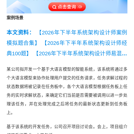
案例场景
本文资料：
【2026年下半年系统架构设计师案例
模拟题合集】
【2026年下半年系统架构设计师经
典100题】
【2026年下半年系统架构设计师易混淆
知识点】
【2026年下半年系统架构设计师考点自
某公司拟开发一个基于大语言模型的智能系统，该系统将通过多
查清单】
【2026年下半年系统架构设计师三色笔
个大语言模型来协作处理用户提交的任务请求，任务求解过程的
记【考点速记】】
【2026年下半年系统架构设计
状态数据将被记录在任务板中，各个大语言模型根据任务板上任
师备考前期摸底测试卷【入门自测必备】】
【202
务的实时求解状态，来确定它们当前是否需要被调用以进一步处
理该任务，并在处理完成之后将任务的最新状态更新到任务板
6年下半年系统架构设计师架构知识点集锦精华
上。
版】
【【近7年真题】2020-2026上半年系统架构
设计师真题汇总】
【2026年5月23日架构案例分析
基于该系统的开发任务，公司召开项目讨论会。会上，项目组介