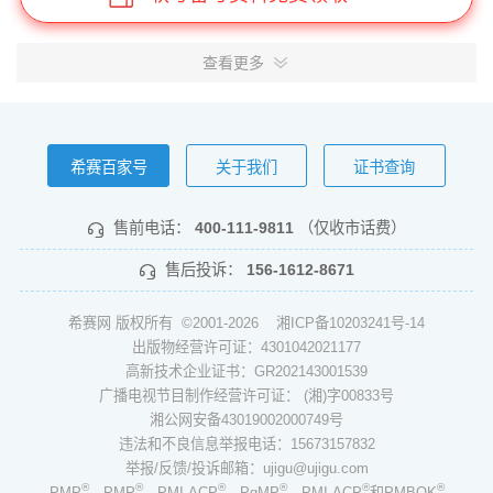
查看更多
希赛百家号
关于我们
证书查询
售前电话：
400-111-9811
（仅收市话费）
售后投诉：
156-1612-8671
希赛网 版权所有 ©2001-2026
湘ICP备10203241号-14
出版物经营许可证：4301042021177
高新技术企业证书：GR202143001539
广播电视节目制作经营许可证： (湘)字00833号
湘公网安备43019002000749号
违法和不良信息举报电话：15673157832
举报/反馈/投诉邮箱：ujigu@ujigu.com
®
®
®
®
®
®
PMP
，PMP
，PMI-ACP
，PgMP
，PMI-ACP
和PMBOK