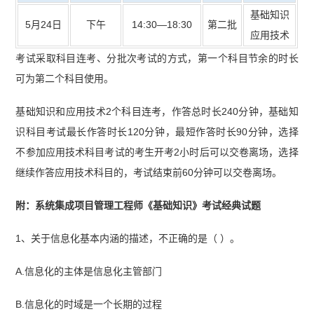
基础知识
表】
【2026年5月第一批集成综合知识真题及答
5月24日
下午
14:30—18:30
第二批
应用技术
案】
【2026年5月第一批集成应用技术真题及答
考试采取科目连考、分批次考试的方式，第一个科目节余的时长
案】
【2026上半年系统集成项目管理工程师第三
可为第二个科目使用。
批次考情分析】
【2026上半年系统集成项目管理
基础知识和应用技术2个科目连考，作答总时长240分钟，基础知
工程师第一批次考情分析】
识科目考试最长作答时长120分钟，最短作答时长90分钟，选择
不参加应用技术科目考试的考生开考2小时后可以交卷离场，选择
继续作答应用技术科目的，考试结束前60分钟可以交卷离场。
附：系统集成项目管理工程师《基础知识》考试经典试题
1、关于信息化基本内涵的描述，不正确的是（ ）。
A.信息化的主体是信息化主管部门
B.信息化的时域是一个长期的过程