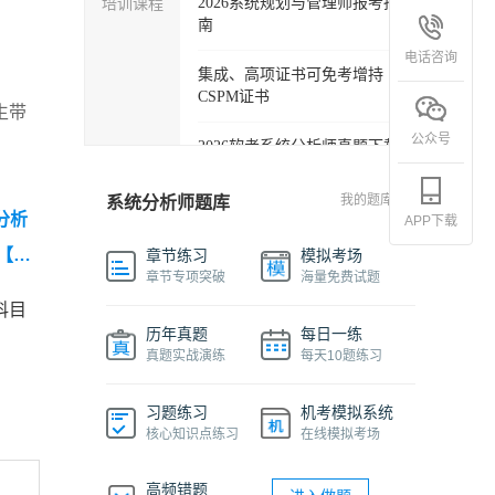
培训课程
2026系统规划与管理师报考指
南
电话咨询
集成、高项证书可免考增持
CSPM证书
生带
公众号
2026软考系统分析师真题下载
软考各科目自学必备学习包
我的题库
系统分析师题库
分析
APP下载
2027年信息系统项目管理师精
【20
章节练习
模拟考场
品班
章节专项突破
海量免费试题
真
科目
2026下半年系统架构设计师免
析师综
历年真题
每日一练
费课程
真题实战演练
每天10题练习
软件设计师报考指南视频课程
习题练习
机考模拟系统
核心知识点练习
在线模拟考场
机考系统操作流程及画图讲解
视频
高频错题