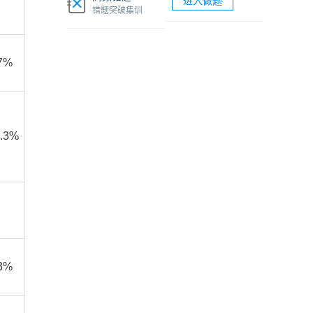
进入做题
软考网络工程师视频课程
错题突破集训
软考各科题库海量试题免费刷
67%
7.3%
.3%