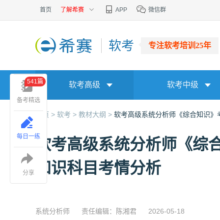
首页
了解希赛
APP
微信群
软考
专注软考培训25年
541篇
软考高级
软考中级
备考精选
首页 >
软考 >
教材大纲 >
软考高级系统分析师《综合知识》
每日一练
软考高级系统分析师《综
知识科目考情分析
分享
系统分析师
责任编辑：陈湘君
2026-05-18