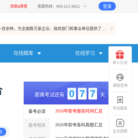
登录
报
资质&荣誉
客服热线：400-111-9811
百余种，为全国数万家企业、政府部门和事业单位提供了 ...
在线题库
在线学习
新人礼包
课程咨询
合
0
7
7
距离考试还有
天
学员服务
备考必读
2026年软考报名时间汇总
报考相关
2026年软考各科真题汇总
企业团报
信