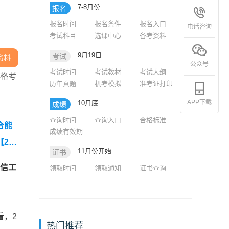
7-8月份
报名
报名时间
报名条件
报名入口
电话咨询
考试科目
选课中心
备考资料
9月19日
考试
资料
公众号
考试时间
考试教材
考试大纲
资格考
历年真题
机考模拟
准考证打印
APP下载
10月底
成绩
查询时间
查询入口
合格标准
合能
成绩有效期
【202
11月份开始
证书
工程师
通信工
领取时间
领取通知
证书查询
】
程师
看，2
热门推荐