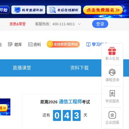
登录
报
资质&荣誉
客服热线：400-111-9811
包
题库
资料
新人礼包
直播课堂
资料下载
课程咨询
学员服务
通信工程师
距离2026
考试
0
4
3
还有
天
企业团报