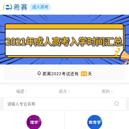
成人高考
距离2022考试还有
00
天
福建
层次
类别