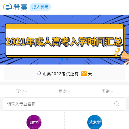
成人高考
距离2022考试还有
00
天
辽宁
层次
类别