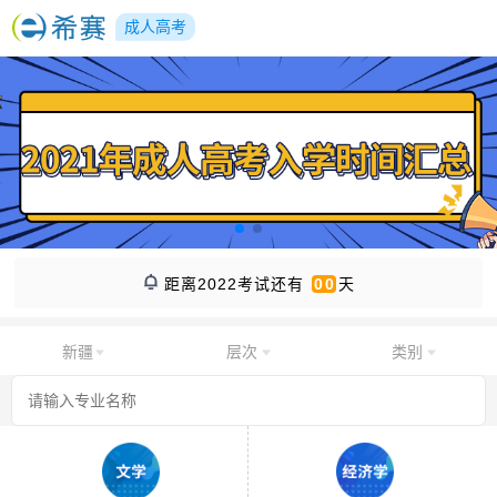
成人高考
距离2022考试还有
00
天
新疆
层次
类别