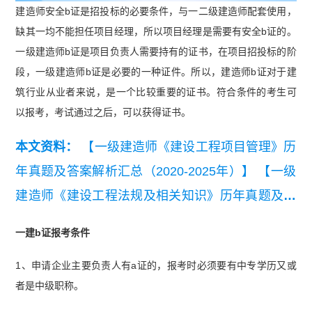
建造师安全b证是招投标的必要条件，与一二级建造师配套使用，
缺其一均不能担任项目经理，所以项目经理是需要有安全b证的。
一级建造师b证是项目负责人需要持有的证书，在项目招投标的阶
段，一级建造师b证是必要的一种证件。所以，建造师b证对于建
筑行业从业者来说，是一个比较重要的证书。符合条件的考生可
以报考，考试通过之后，可以获得证书。
本文资料：
【一级建造师《建设工程项目管理》历
年真题及答案解析汇总（2020-2025年）】
【一级
建造师《建设工程法规及相关知识》历年真题及答
案解析汇总（2020-2025年）】
【一级建造师《建
一建b证报考条件
设工程经济》历年真题及答案解析汇总（2020-202
1、申请企业主要负责人有a证的，报考时必须要有中专学历又或
5年）】
【2025年一级建造师《建设工程法规及相
者是中级职称。
关知识》真题答案及解析】
【2024一级建造师建