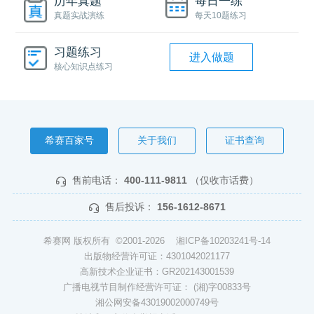
历年真题
每日一练
真题实战演练
每天10题练习
习题练习
进入做题
核心知识点练习
希赛百家号
关于我们
证书查询
售前电话：
400-111-9811
（仅收市话费）
售后投诉：
156-1612-8671
希赛网 版权所有 ©2001-2026
湘ICP备10203241号-14
出版物经营许可证：4301042021177
高新技术企业证书：GR202143001539
广播电视节目制作经营许可证： (湘)字00833号
湘公网安备43019002000749号