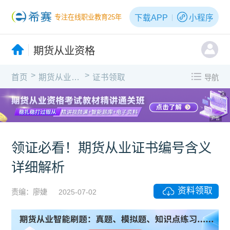
下载APP
小程序
专注在线职业教育25年
期货从业资格
>
>
首页
期货从业资格
证书领取
导航
X
广告
领证必看！期货从业证书编号含义
详细解析
资料领取
责编：廖婕
2025-07-02