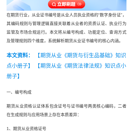
在期货行业，从业证书编号是从业人员执业资格的“数字身份证”，
其编码规则与管理逻辑直接关联着从业者的资质认证、执业行为
监管及市场合规运行。本文将从编号构成、功能定位、查询方式
及管理规则四个维度，系统解析期货从业证书编号的核心内涵。
本文资料：
【期货从业《期货与衍生品基础》知识
点小册子】
【期货从业《期货法律法规》知识点小
册子】
一、编号构成
期货从业资格认证体系包含证号与证书编号两类核心编码，二者
在生成规则与应用场景上存在本质差异：
1、期货从业资格证号