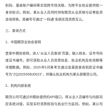
别码、基金账户编码等实现跨市场关联，为跨平台执业提供统一
身份标识。例如，某从业人员同时持有期货从业资格与证券投资
咨询资格，其编号可通过“一码通”系统实现资质互认。
三、查询方式
1、中国期货业协会官网
登录中期协官网，进入“从业人员查询”页面，输入姓名、证件号码
或证书编号，即可获取从业人员资质信息、执业机构及有效期等
详细数据。例如，2025年5月某考生通过该渠道查询到其证书编
号为“ZQ202505BJ0023”，并确认执业机构为某头部期货公司。
2、机构内部系统
期货公司可通过中期协提供的API接口，将从业人员编号与内部风
控系统对接，实现实时资质核验与执业行为监控。例如，某公司