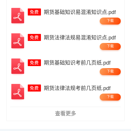
期货基础知识易混淆知识点.pdf
下载
期货法律法规易混淆知识点.pdf
下载
期货基础知识考前几页纸.pdf
下载
期货法律法规考前几页纸.pdf
下载
查看更多