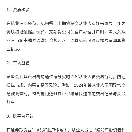
1、资质核验
在执业注册环节，机构需向中期协提交从业人员证书编号，作为
资质核验依据。例如，某期货公司为客户办理开户时，需录入从
业人员证书编号以满足合规要求，监管机构可通过编号追溯其执
业记录。
2、市场监管
证监会及其派出机构通过编号实时监控从业人员交易行为，防范
操纵市场、内幕交易等风险。例如，2024年某从业人员因异常交
易被调查时，监管部门通过其证书编号快速锁定交易记录与关联
账户。
3、跨平台互认
在证券期货业“一码通”账户体系下，从业人员证书编号与投资者识