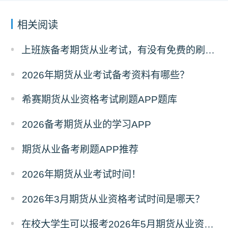
相关阅读
上班族备考期货从业考试，有没有免费的刷题 APP 可以推荐？
2026年期货从业考试备考资料有哪些？
希赛期货从业资格考试刷题APP题库
2026备考期货从业的学习APP
期货从业备考刷题APP推荐
2026年期货从业考试时间！
2026年3月期货从业资格考试时间是哪天？
在校大学生可以报考2026年5月期货从业资格考试吗？