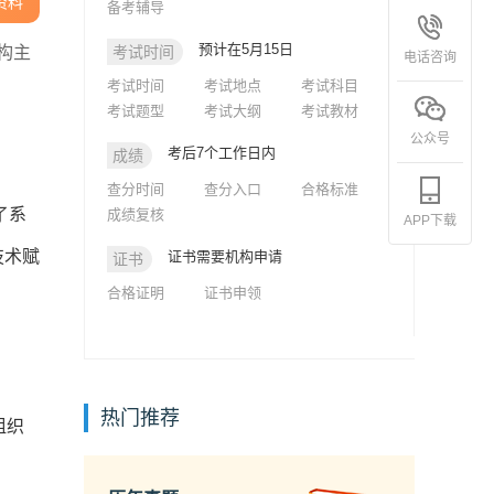
资料
备考辅导
预计在5月15日
构主
考试时间
电话咨询
考试时间
考试地点
考试科目
考试题型
考试大纲
考试教材
公众号
考后7个工作日内
成绩
查分时间
查分入口
合格标准
了系
成绩复核
APP下载
技术赋
证书需要机构申请
证书
合格证明
证书申领
热门推荐
组织