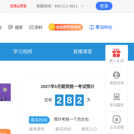
登录
报
资质&荣誉
客服热线：400-111-9811
包
题库
资料
学习视频
直播课堂
新人礼包
课程咨询
2027年5月期货统一考试预计
2
8
2
广告
还有
天
学员服务
预计考前一个月左右
报名时间
企业团报
报考条件
报名时间
报名入口