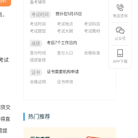
资料
备考辅导
预计在5月15日
线，
考试时间
电话咨询
考试时间
考试地点
考试科目
考试题型
考试大纲
考试教材
公众号
考后7个工作日内
成绩
查分时间
查分入口
合格标准
考试
成绩复核
APP下载
。
证书需要机构申请
证书
合格证明
证书申领
期货交
热门推荐
不得直
需提