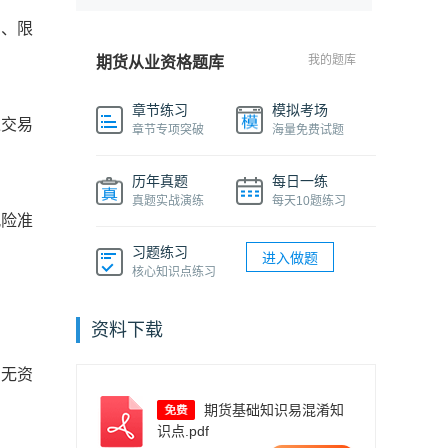
例、限
我的题库
期货从业资格题库
章节练习
模拟考场
过交易
章节专项突破
海量免费试题
历年真题
每日一练
真题实战演练
每天10题练习
风险准
习题练习
进入做题
核心知识点练习
资料下载
用无资
期货基础知识易混淆知
识点.pdf