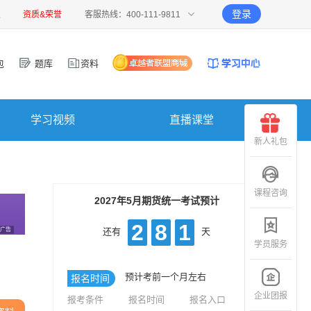
登录
报
资质&荣誉
客服热线：400-111-9811
包
题库
资料
学习视频
直播课堂
新人礼包
课程咨询
2027年5月期货统一考试预计
2
8
1
广告
还有
天
学员服务
预计考前一个月左右
报名时间
企业团报
报考条件
报名时间
报名入口