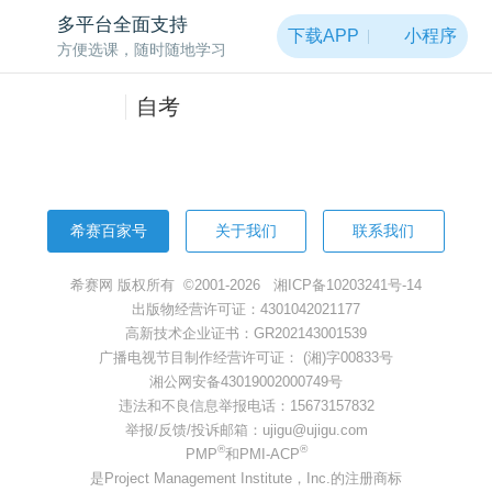
非常抱歉，页面被黑洞吸走啦~
多平台全面支持
下载APP
小程序
方便选课，随时随地学习
返回首页
自考
希赛百家号
关于我们
联系我们
希赛网 版权所有 ©2001-2026
湘ICP备10203241号-14
出版物经营许可证：4301042021177
高新技术企业证书：GR202143001539
广播电视节目制作经营许可证： (湘)字00833号
湘公网安备43019002000749号
违法和不良信息举报电话：15673157832
举报/反馈/投诉邮箱：ujigu@ujigu.com
®
®
PMP
和PMI-ACP
是Project Management Institute，Inc.的注册商标