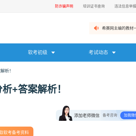
防诈骗声明
培训证书查询
违法信息举
希赛网主编的教材一
软考初级
考试动态
案解析！
析+答案解析！
添加老师微信
备考咨询
加我微
取软考备考资料