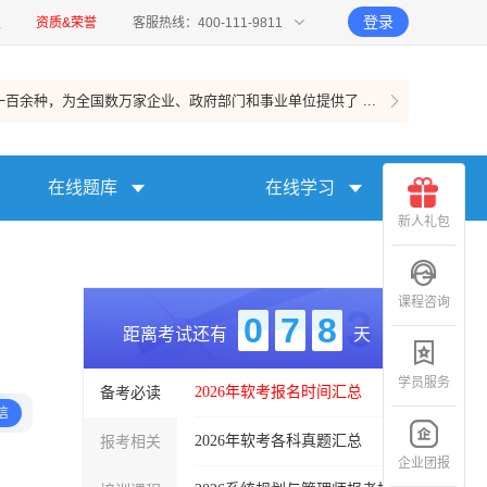
登录
报
资质&荣誉
客服热线：400-111-9811
百余种，为全国数万家企业、政府部门和事业单位提供了 ...
在线题库
在线学习
新人礼包
课程咨询
0
7
8
距离考试还有
天
学员服务
备考必读
2026年软考报名时间汇总
信
报考相关
2026年软考各科真题汇总
企业团报