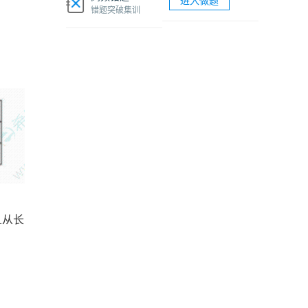
进入做题
软考网络工程师视频课程
错题突破集训
软考各科题库海量试题免费刷
且从长