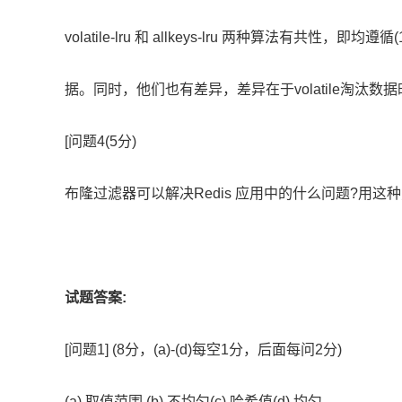
volatile-lru 和 allkeys-lru 两种算法有共性，即
据。同时，他们也有差异，差异在于volatile淘汰数
[问题4(5分)
布隆过滤器可以解决Redis 应用中的什么问题?用这
试题答案:
[问题1] (8分，(a)-(d)每空1分，后面每问2分)
(a) 取值范围 (b) 不均匀(c) 哈希值(d) 均匀