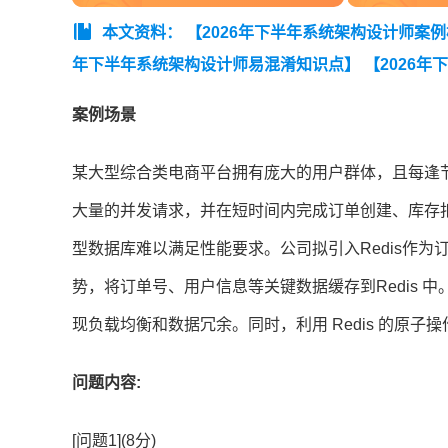
本文资料：
【2026年下半年系统架构设计师案
年下半年系统架构设计师易混淆知识点】
【2026
师三色笔记【考点速记】】
【2026年下半年系统
案例场景
统架构设计师架构知识点集锦精华版】
【【近7年真题
架构案例分析真题及答案解析】
【2026年5月23日
某大型综合类电商平台拥有庞大的用户群体，且每逢
析】
【2026年5月23日系统架构设计师论文真题(考
大量的并发请求，并在短时间内完成订单创建、库存
型数据库难以满足性能要求。公司拟引入Redis作为订
势，将订单号、用户信息等关键数据缓存到Redis 中。并
现负载均衡和数据冗余。同时，利用 Redis 的原
问题内容:
[问题1](8分)