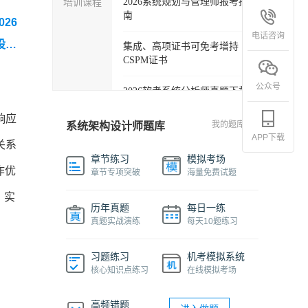
培训课程
2026系统规划与管理师报考指
南
026
电话咨询
设计
集成、高项证书可免考增持
CSPM证书
年系
公众号
3日
2026软考系统分析师真题下载
考情分
响应
软考各科目自学必备学习包
我的题库
系统架构设计师题库
APP下载
关系
2027年信息系统项目管理师精
章节练习
模拟考场
品班
作优
章节专项突破
海量免费试题
，实
2026下半年系统架构设计师免
历年真题
每日一练
费课程
真题实战演练
每天10题练习
软件设计师报考指南视频课程
习题练习
机考模拟系统
核心知识点练习
在线模拟考场
机考系统操作流程及画图讲解
视频
高频错题