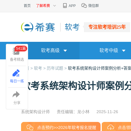
首页
了解希赛
APP
微信群
软考
专注软考培训25年
541篇
软考高级
软考中级
备考精选
首页 >
软考 >
历年试题 >
软考系统架构设计师案例分析+答
每日一练
软考系统架构设计师案例分
分享
系统架构设计师
责任编辑：龙小林
2025-11-26
点击预约>>2026年软考报名提醒
点击领