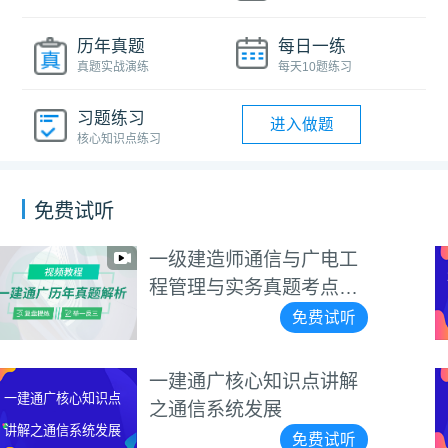
历年真题
每日一练
真题实战演练
每天10题练习
习题练习
进入做题
核心知识点练习
免费试听
电工
2023年3月一建《工
2023年3月一建《工程
点班
规》补考卷真题解析
法规》补考卷真题解
试听
免费
析视频
讲解
一级建造师通信与广
一级建造师通信与广
识点详解
电知识点详解
试听
免费