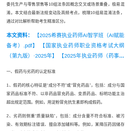
委托生产与零售禁售等10组法条因概念交叉或场景重叠，极易混
淆。本文结合最新法规变动及高频考点，梳理10组易混淆法条，
通过对比解析帮助考生精准区分。
本文资料：
【2025希赛执业药师AI智学班（AI赋能
备考）.pdf】
【国家执业药师职业资格考试大纲
（第九版）·2025年】
【2025年执业药师（药事管
理与法规）教材变动.pdf】
一、假药与劣药的认定标准
1、假药的核心特征是“成分不符”或“冒充药品”，包括：成分与国
家药品标准不符、以非药品冒充药品、变质药品、标明功能主治
超出规定范围。例如，用淀粉冒充抗生素即构成假药。
2、劣药则侧重“质量缺陷”，包括：成分含量不符合标准、被污
染、有效期标注错误、擅自添加辅料等。例如，某降压药因储存