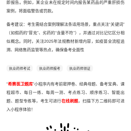
即报告。例如，某企业未在规定时间内报告某药品的严重肝损伤
案例，将面临警告或罚款。
备考建议：考生需结合案例理解法条适用场景，重点关注“关键词”
（如假药的“冒充”、劣药的“含量不符”），并通过对比记忆区分相
似概念。同时，关注2025年法规教材新增内容，如疫苗全流程追
溯、网络售药监管等热点，确保备考全面性
执业药师考试
执业药师报考
执业药师领证
“
希赛医卫题库
”小程序内有考前密押卷、经典母题、备考宝典、课
程超市、每日一练、每周一测、考点练习、顺序练习、智能出
题、题型专练等，考生可进行
在线刷题
，扫描下方二维码即可进
入小程序体验！