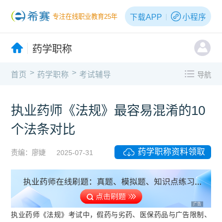
下载APP
小程序
专注在线职业教育25年
药学职称
>
>
首页
药学职称
考试辅导
导航
执业药师《法规》最容易混淆的10
个法条对比
药学职称资料领取
责编：廖婕
2025-07-31
广告
执业药师《法规》考试中，假药与劣药、医保药品与广告限制、