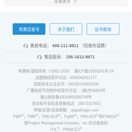
查看更多
希赛百家号
关于我们
证书查询
售前电话：
400-111-9811
（仅收市话费）
售后投诉：
156-1612-8671
希赛网 版权所有 ©2001-2026
湘ICP备10203241号-14
出版物经营许可证：4301042021177
高新技术企业证书：GR202143001539
广播电视节目制作经营许可证： (湘)字00833号
湘公网安备43019002000749号
违法和不良信息举报电话：15673157832
举报/反馈/投诉邮箱：ujigu@ujigu.com
®
®
®
®
®
®
PMP
，PMP
，PMI-ACP
，PgMP
，PMI-ACP
和PMBOK
是Project Management Institute，Inc.的注册商标
®
®
ITIL
、PRINCE2