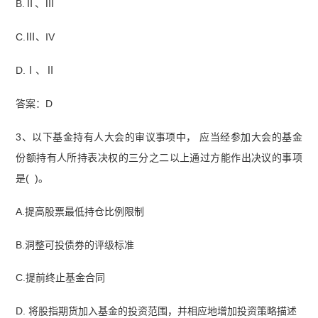
B.Ⅱ、Ⅲ
C.Ⅲ、IV
D.Ⅰ、Ⅱ
答案：D
3、以下基金持有人大会的审议事项中， 应当经参加大会的基金
份额持有人所持表决权的三分之二以上通过方能作出决议的事项
是( )。
A.提高股票最低持仓比例限制
B.洞整可投债券的评级标准
C.提前终止基金合同
D. 将股指期货加入基金的投资范围，并相应地增加投资策略描述