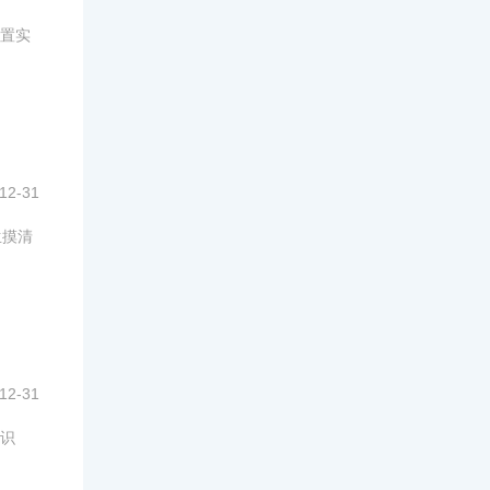
置实
12-31
生摸清
12-31
识